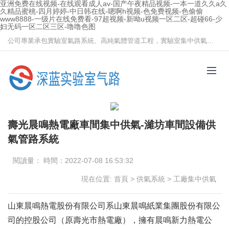
亚洲免费在线视频-在线观看成人av-国产午夜精品视频-一本一道久久a久
久精品蜜桃-四月婷婷-中日韩在线-嗯啊h视频-色免费视频-色偷偷
www8888-一级片在线免费看-97超视频-新呦u视频一区二区-超碰66-少
妇无码一区二区三区-噜噜色图
公司專業承包實驗室氣路系統、高純氣體管道工程，實驗室集中供氣系統、高純高壓氣體系統設計與施工，歡迎咨詢！
壽光晨鳴熱電廠車間集中供氣-濰坊車間設備供
氣管路系統
閱讀量： 時間：2022-07-08 16:53:32
現在位置:
首頁
>
供氣系統
>
工廠集中供氣
山東晨鳴熱電股份有限公司系山東晨鳴紙業集團股份有限公
司的控股公司（原壽光市熱電廠），擁有晨鳴新力熱電公