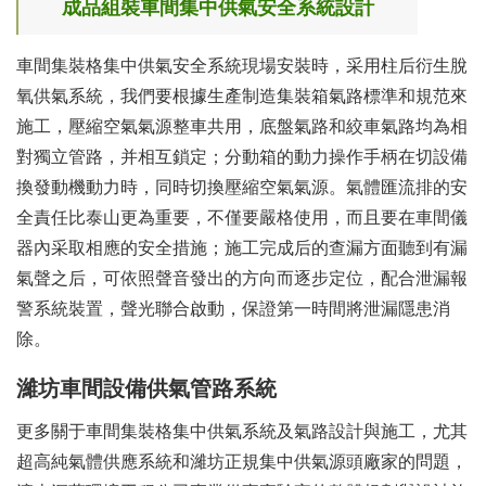
成品組裝車間集中供氣安全系統設計
車間集裝格集中供氣安全系統現場安裝時，采用柱后衍生脫
氧供氣系統，我們要根據生產制造集裝箱氣路標準和規范來
施工，壓縮空氣氣源整車共用，底盤氣路和絞車氣路均為相
對獨立管路，并相互鎖定；分動箱的動力操作手柄在切設備
換發動機動力時，同時切換壓縮空氣氣源。氣體匯流排的安
全責任比泰山更為重要，不僅要嚴格使用，而且要在車間儀
器內采取相應的安全措施；施工完成后的查漏方面聽到有漏
氣聲之后，可依照聲音發出的方向而逐步定位，配合泄漏報
警系統裝置，聲光聯合啟動，保證第一時間將泄漏隱患消
除。
濰坊車間設備供氣管路系統
更多關于車間集裝格集中供氣系統及氣路設計與施工，尤其
超高純氣體供應系統和濰坊正規集中供氣源頭廠家的問題，