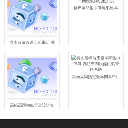
氬焊車間集中供氣系統-車
間氬弧焊供氣系統
濟南氬氣管道安裝電話-實
驗室氬氣供氣系統公司
壽光晨鳴熱電廠車間集中供
氣-濰坊車間設備供氣管路
系統
高純高壓供氣管道設計安
裝-山東壓力管道施工資質